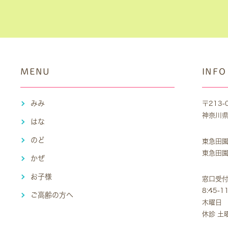
MENU
INFO
みみ
〒213-
神奈川県
はな
のど
東急田園
東急田園
かぜ
お子様
窓口受
8:45-1
ご高齢の方へ
木曜日 1
休診 土